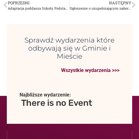
POPRZEDNI
NASTĘPNY
Adaptacja poddasza Szkoły Podstawowej nr 1 w Dąbrowie Tarnowskiej do potrzeb osób ze specjalnymi potrzebami
Ogłoszenie o uzupełniającym naborze uczestników do Programu „Opieka wytchnieniowa” dla Jednostek Samorządu Terytorialnego – edycja 2026
Sprawdź wydarzenia które
odbywają się w Gminie i
Mieście
Wszystkie wydarzenia >>>
Najbliższe wydarzenie:
There is no Event