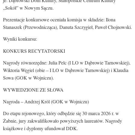
je: Dąbrowski Dom Kultury, Małopolskie Centrum Kultury
„Sokół” w Nowym Sączu.
Prezentacje konkursowe oceniała komisja w składzie: Ilona
Stanaszek (Przewodnicząca), Danuta Szczygieł, Paweł Chojnowski.
Wyniki konkursu:
KONKURS RECYTATORSKI
Nagrody równorzędne: Julia Pelc (I LO w Dąbrowie Tarnowskiej),
Wiktoria Węgiel (obie – I LO w Dąbrowie Tarnowskiej) i Klaudia
Sowa (GOK w Wojniczu).
WYWIEDZIONE ZE SŁOWA
Nagroda – Andrzej Król (GOK w Wojniczu)
Do etapu rejonowego, który odbędzie się 30 marca 2026 r. w
Żabnie, jury zakwalifikowało powyższych laureatów. Nagrody
książkowe i dyplomy ufundował DDK.