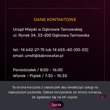
DANE KONTAKTOWE
Urząd Miejski w Dąbrowie Tarnowskiej
ul. Rynek 34, 33-200 Dąbrowa Tarnowska
tel.: 14 642-27-75 lub 14 655-40-(00-03)
email: umdt@dabrowatar.pl
Poniedziałek / 8:00 – 16:00
Wtorek – Piątek / 7:30 – 15:30
Ta strona korzysta z ciasteczek aby świadczyć usługi na
© All rights reserved.
Gmina i Miasto Dabrowa Tarnowska
.
najwyższym poziomie. Dalsze korzystanie ze strony oznacza,
że zgadzasz się na ich użycie.
Wykonanie i opieka techniczna:
Comp-Web Studio
Zgoda