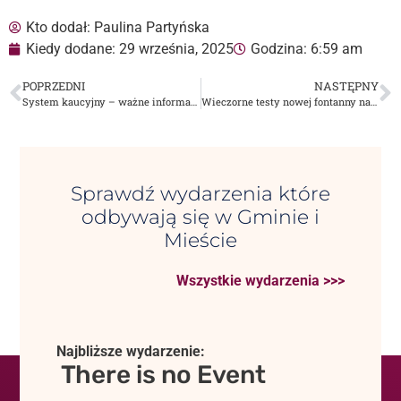
Kto dodał:
Paulina Partyńska
Kiedy dodane:
29 września, 2025
Godzina:
6:59 am
POPRZEDNI
NASTĘPNY
System kaucyjny – ważne informacje dla mieszkańców
Wieczorne testy nowej fontanny na Rynku w Dąbrowie Tarnowskiej – magiczna gra świateł i wody
Sprawdź wydarzenia które
odbywają się w Gminie i
Mieście
Wszystkie wydarzenia >>>
Najbliższe wydarzenie:
There is no Event