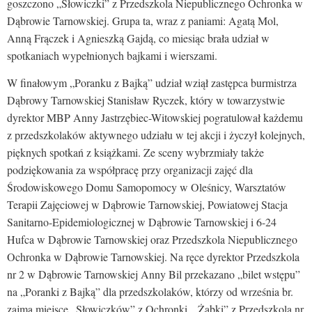
goszczono „Słowiczki” z Przedszkola Niepublicznego Ochronka w
Dąbrowie Tarnowskiej. Grupa ta, wraz z paniami: Agatą Mol,
Anną Frączek i Agnieszką Gajdą, co miesiąc brała udział w
spotkaniach wypełnionych bajkami i wierszami.
W finałowym „Poranku z Bajką” udział wziął zastępca burmistrza
Dąbrowy Tarnowskiej Stanisław Ryczek, który w towarzystwie
dyrektor MBP Anny Jastrzębiec-Witowskiej pogratulował każdemu
z przedszkolaków aktywnego udziału w tej akcji i życzył kolejnych,
pięknych spotkań z książkami. Ze sceny wybrzmiały także
podziękowania za współpracę przy organizacji zajęć dla
Środowiskowego Domu Samopomocy w Oleśnicy, Warsztatów
Terapii Zajęciowej w Dąbrowie Tarnowskiej, Powiatowej Stacja
Sanitarno-Epidemiologicznej w Dąbrowie Tarnowskiej i 6-24
Hufca w Dąbrowie Tarnowskiej oraz Przedszkola Niepublicznego
Ochronka w Dąbrowie Tarnowskiej. Na ręce dyrektor Przedszkola
nr 2 w Dąbrowie Tarnowskiej Anny Bil przekazano „bilet wstępu”
na „Poranki z Bajką” dla przedszkolaków, którzy od września br.
zajmą miejsce „Słowiczków” z Ochronki. „Żabki” z Przedszkola nr