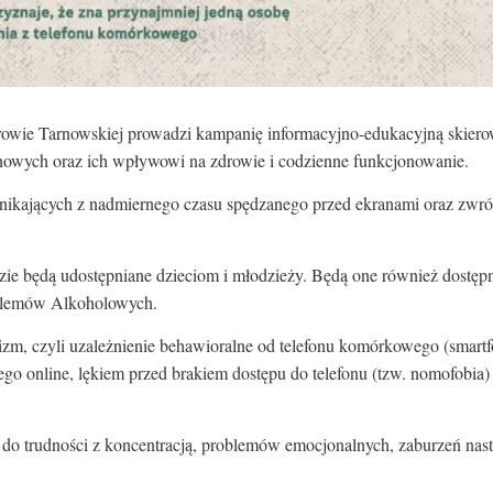
 Tarnowskiej prowadzi kampanię informacyjno-edukacyjną skierowa
nowych oraz ich wpływowi na zdrowie i codzienne funkcjonowanie.
nikających z nadmiernego czasu spędzanego przed ekranami oraz zwr
gdzie będą udostępniane dzieciom i młodzieży. Będą one również dos
oblemów Alkoholowych.
izm, czyli uzależnienie behawioralne od telefonu komórkowego (smar
ego online, lękiem przed brakiem dostępu do telefonu (tzw. nomofobia
. do trudności z koncentracją, problemów emocjonalnych, zaburzeń nas