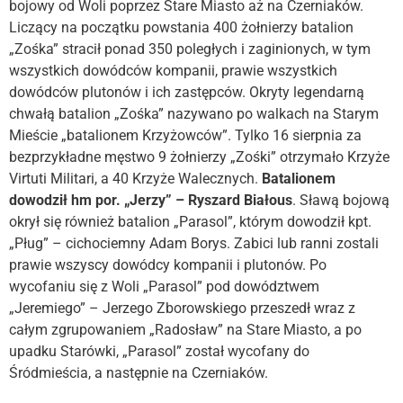
bojowy od Woli poprzez Stare Miasto aż na Czerniaków.
Liczący na początku powstania 400 żołnierzy batalion
„Zośka” stracił ponad 350 poległych i zaginionych, w tym
wszystkich dowódców kompanii, prawie wszystkich
dowódców plutonów i ich zastępców. Okryty legendarną
chwałą batalion „Zośka” nazywano po walkach na Starym
Mieście „batalionem Krzyżowców”. Tylko 16 sierpnia za
bezprzykładne męstwo 9 żołnierzy „Zośki” otrzymało Krzyże
Virtuti Militari, a 40 Krzyże Walecznych.
Batalionem
dowodził hm por. „Jerzy” – Ryszard Białous
. Sławą bojową
okrył się również batalion „Parasol”, którym dowodził kpt.
„Pług” – cichociemny Adam Borys. Zabici lub ranni zostali
prawie wszyscy dowódcy kompanii i plutonów. Po
wycofaniu się z Woli „Parasol” pod dowództwem
„Jeremiego” – Jerzego Zborowskiego przeszedł wraz z
całym zgrupowaniem „Radosław” na Stare Miasto, a po
upadku Starówki, „Parasol” został wycofany do
Śródmieścia, a następnie na Czerniaków.