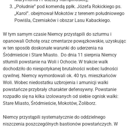
„Południe” pod komendą ppłk. Józefa Rokickiego ps.
„Karol”. obejmował Mokotów z terenem południowego
Powiśla, Czerniaków i obszar Lasu Kabackiego.
W tym samym czasie Niemcy przystąpili do szturmu i
opanowali Ochotę oraz cmentarze powązkowskie, uzyskując
w ten sposób doskonałe warunki do uderzenia na
Śródmieście i Stare Miasto. Do dnia 11 sierpnia Niemcy
stłumili powstanie na Woli i Ochocie. W trakcie walk
dochodziło do niespotykanej brutalności wobec ludności
cywilnej. Niemcy wymordowali ok. 40 tys. mieszkańców
Woli. Wobec niedostatku uzbrojenia i amunicji walki
powstańcze przybrały charakter defensywny. Powstanie
rozpadło się na kilka izolowanych od siebie ognisk walki:
Stare Miasto, Śródmieście, Mokotów, Żoliborz.
Niemcy przystąpili systematycznie do oddzielnego
niszczenia poszczególnych bastionów powstańczych. W