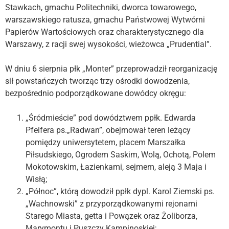
Stawkach, gmachu Politechniki, dworca towarowego,
warszawskiego ratusza, gmachu Państwowej Wytwórni
Papierów Wartościowych oraz charakterystycznego dla
Warszawy, z racji swej wysokości, wieżowca „Prudential”.
W dniu 6 sierpnia płk „Monter” przeprowadził reorganizację
sił powstańczych tworząc trzy ośrodki dowodzenia,
bezpośrednio podporządkowane dowódcy okręgu:
„Śródmieście” pod dowództwem ppłk. Edwarda
Pfeifera ps.„Radwan”, obejmował teren leżący
pomiędzy uniwersytetem, placem Marszałka
Piłsudskiego, Ogrodem Saskim, Wolą, Ochotą, Polem
Mokotowskim, Łazienkami, sejmem, aleją 3 Maja i
Wisłą;
„Północ”, którą dowodził ppłk dypl. Karol Ziemski ps.
„Wachnowski” z przyporządkowanymi rejonami
Starego Miasta, getta i Powązek oraz Żoliborza,
Marymontu i Puszczy Kampinoskiej;