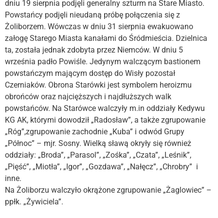
dniu 19 sierpnia podjęli generalny szturm na Stare Miasto.
Powstańcy podjęli nieudaną próbę połączenia się z
Żoliborzem. Wówczas w dniu 31 sierpnia ewakuowano
załogę Starego Miasta kanałami do Śródmieścia. Dzielnica
ta, została jednak zdobyta przez Niemców. W dniu 5
września padło Powiśle. Jedynym walczącym bastionem
powstańczym mającym dostęp do Wisły pozostał
Czerniaków. Obrona Starówki jest symbolem heroizmu
obrońców oraz najcięższych i najdłuższych walk
powstańców. Na Starówce walczyły m.in oddziały Kedywu
KG AK, którymi dowodził „Radosław”, a także zgrupowanie
„Róg”,zgrupowanie zachodnie „Kuba” i odwód Grupy
„Północ” – mjr. Sosny. Wielką sławą okryły się również
oddziały: „Broda”, „Parasol”, „Zośka”, „Czata”, „Leśnik”,
„Pięść”, „Miotła”, „Igor”, „Gozdawa”, „Nałęcz”, „Chrobry” i
inne.
Na Żoliborzu walczyło okrążone zgrupowanie „Żaglowiec” –
ppłk. „Żywiciela”.