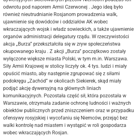
odwrotu pod naporem Armii Czerwonej . Jego ideą było
również nieutrudnianie Rosjanom prowadzenia walk,
ujawnienie się dowódców i oddziałów AK wobec
wkraczających wojsk i władz sowieckich, a także ujawnienie
organów administracji delegatury rządu. W rzeczywistości
akcja „Burza” przekształciła się w zryw społeczeństwa
okupowanego kraju . Z akcji „Burza” początkowo zostały
wyłączone większe miasta Polski, w tym m.in. Warszawa.
Siły Armii Krajowej w stolicy liczyły ok. 4 tys. ludzi i miały
opuścić miasto, aby następnie zgrupować się z siłami
podokręgu „Zachód” w okolicach Siekierek, skąd miały
podjąć akcję dywersyjną na głównych liniach
komunikacyjnych. Pozostała część sił, która pozostała w
Warszawie, otrzymała zadanie ochronę ludności i ważnych
obiektów publicznych przed zniszczeniem oraz w przypadku
ofensywy rosyjskiej i wycofaniu się Niemców, przejąć bez
walki kontrolę nad miastem i wystąpić w roli gospodarza
wobec wkraczających Rosjan.