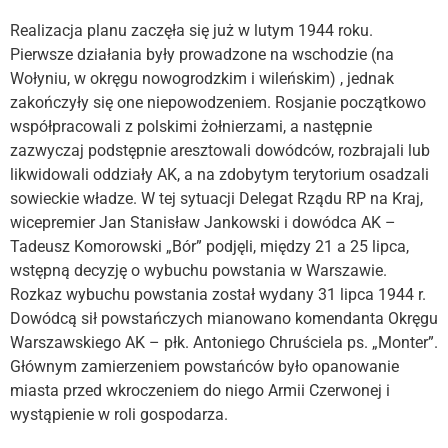
Realizacja planu zaczęła się już w lutym 1944 roku.
Pierwsze działania były prowadzone na wschodzie (na
Wołyniu, w okręgu nowogrodzkim i wileńskim) , jednak
zakończyły się one niepowodzeniem. Rosjanie początkowo
współpracowali z polskimi żołnierzami, a następnie
zazwyczaj podstępnie aresztowali dowódców, rozbrajali lub
likwidowali oddziały AK, a na zdobytym terytorium osadzali
sowieckie władze. W tej sytuacji Delegat Rządu RP na Kraj,
wicepremier Jan Stanisław Jankowski i dowódca AK –
Tadeusz Komorowski „Bór” podjęli, między 21 a 25 lipca,
wstępną decyzję o wybuchu powstania w Warszawie.
Rozkaz wybuchu powstania został wydany 31 lipca 1944 r.
Dowódcą sił powstańczych mianowano komendanta Okręgu
Warszawskiego AK – płk. Antoniego Chruściela ps. „Monter”.
Głównym zamierzeniem powstańców było opanowanie
miasta przed wkroczeniem do niego Armii Czerwonej i
wystąpienie w roli gospodarza.