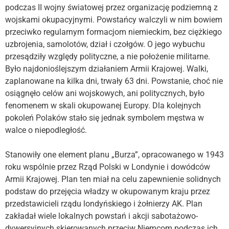
podczas II wojny światowej przez organizację podziemną z
wojskami okupacyjnymi. Powstańcy walczyli w nim bowiem
przeciwko regularnym formacjom niemieckim, bez ciężkiego
uzbrojenia, samolotów, dział i czołgów. O jego wybuchu
przesądziły względy polityczne, a nie położenie militarne.
Było najdonioślejszym działaniem Armii Krajowej. Walki,
zaplanowane na kilka dni, trwały 63 dni. Powstanie, choć nie
osiągnęło celów ani wojskowych, ani politycznych, było
fenomenem w skali okupowanej Europy. Dla kolejnych
pokoleń Polaków stało się jednak symbolem męstwa w
walce o niepodległość.
Stanowiły one element planu „Burza”, opracowanego w 1943
roku wspólnie przez Rząd Polski w Londynie i dowódców
Armii Krajowej. Plan ten miał na celu zapewnienie solidnych
podstaw do przejęcia władzy w okupowanym kraju przez
przedstawicieli rządu londyńskiego i żołnierzy AK. Plan
zakładał wiele lokalnych powstań i akcji sabotażowo-
dywersyjnych skierowanych przeciw Niemcom podczas ich