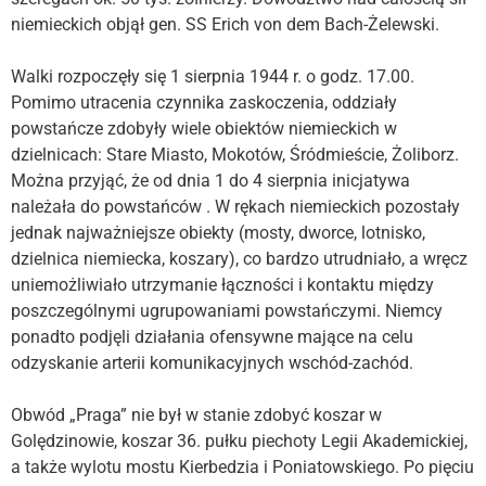
niemieckich objął gen. SS Erich von dem Bach-Żelewski.
Walki rozpoczęły się 1 sierpnia 1944 r. o godz. 17.00.
Pomimo utracenia czynnika zaskoczenia, oddziały
powstańcze zdobyły wiele obiektów niemieckich w
dzielnicach: Stare Miasto, Mokotów, Śródmieście, Żoliborz.
Można przyjąć, że od dnia 1 do 4 sierpnia inicjatywa
należała do powstańców . W rękach niemieckich pozostały
jednak najważniejsze obiekty (mosty, dworce, lotnisko,
dzielnica niemiecka, koszary), co bardzo utrudniało, a wręcz
uniemożliwiało utrzymanie łączności i kontaktu między
poszczególnymi ugrupowaniami powstańczymi. Niemcy
ponadto podjęli działania ofensywne mające na celu
odzyskanie arterii komunikacyjnych wschód-zachód.
Obwód „Praga” nie był w stanie zdobyć koszar w
Golędzinowie, koszar 36. pułku piechoty Legii Akademickiej,
a także wylotu mostu Kierbedzia i Poniatowskiego. Po pięciu