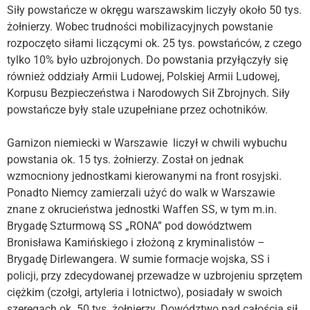
Siły powstańcze w okręgu warszawskim liczyły około 50 tys.
żołnierzy. Wobec trudności mobilizacyjnych powstanie
rozpoczęto siłami liczącymi ok. 25 tys. powstańców, z czego
tylko 10% było uzbrojonych. Do powstania przyłączyły się
również oddziały Armii Ludowej, Polskiej Armii Ludowej,
Korpusu Bezpieczeństwa i Narodowych Sił Zbrojnych. Siły
powstańcze były stale uzupełniane przez ochotników.
Garnizon niemiecki w Warszawie liczył w chwili wybuchu
powstania ok. 15 tys. żołnierzy. Został on jednak
wzmocniony jednostkami kierowanymi na front rosyjski.
Ponadto Niemcy zamierzali użyć do walk w Warszawie
znane z okrucieństwa jednostki Waffen SS, w tym m.in.
Brygadę Szturmową SS „RONA” pod dowództwem
Bronisława Kamińskiego i złożoną z kryminalistów –
Brygadę Dirlewangera. W sumie formacje wojska, SS i
policji, przy zdecydowanej przewadze w uzbrojeniu sprzętem
ciężkim (czołgi, artyleria i lotnictwo), posiadały w swoich
szeregach ok. 50 tys. żołnierzy. Dowództwo nad całością sił