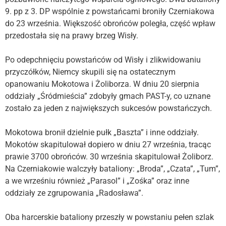
9. pp z 3. DP wspólnie z powstańcami broniły Czerniakowa
do 23 września. Większość obrońców poległa, część wpław
przedostała się na prawy brzeg Wisły.
Po odepchnięciu powstańców od Wisły i zlikwidowaniu
przyczółków, Niemcy skupili się na ostatecznym
opanowaniu Mokotowa i Żoliborza. W dniu 20 sierpnia
oddziały „Śródmieścia” zdobyły gmach PAST-y, co uznane
zostało za jeden z największych sukcesów powstańczych.
Mokotowa bronił dzielnie pułk „Baszta” i inne oddziały.
Mokotów skapitulował dopiero w dniu 27 września, tracąc
prawie 3700 obrońców. 30 września skapitulował Żoliborz.
Na Czerniakowie walczyły bataliony: „Broda”, „Czata”, „Tum”,
a we wrześniu również „Parasol” i „Zośka” oraz inne
oddziały ze zgrupowania „Radosława”.
Oba harcerskie bataliony przeszły w powstaniu pełen szlak