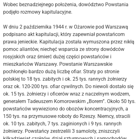
Wobec beznadziejnego położenia, dowództwo Powstania
podjęło rozmowy kapitulacyjne.
W dniu 2 października 1944 r. w Ożarowie pod Warszawą
podpisano akt kapitulacji, który zapewniał powstańcom
prawa jenieckie. Kapitulacja została wymuszona przez nikłą
pomoc aliantów, niechęć wsparcia ze strony dowódców
rosyjskich oraz śmierć dużej części powstańców i
mieszkańców Warszawy. Powstanie Warszawskie
pochłonęło bardzo dużą liczbę ofiar. Straty po stronie
polskiej to 18 tys. zabitych i ok. 25 tys. rannych żołnierzy
oraz ok. 120-200 tys. ofiar cywilnych. Do niewoli dostało się
ok. 15 tys. żołnierzy i oficerów wraz z naczelnym wodzem,
generałem Tadeuszem Komorowskim „Borem”. Około 50 tys.
powstańców wywieziono do obozów koncentracyjnych, a
150 tys. na przymusowe roboty do Rzeszy. Niemcy, stracili
ok. 10 tys. zabitych, 7 tys. zaginionych i 9 tys. rannych
żołnierzy. Powstańcy zestrzelili 3 samoloty, zniszczyli
kilkadziesiąt czołgów, dział szturmowych i samochodów