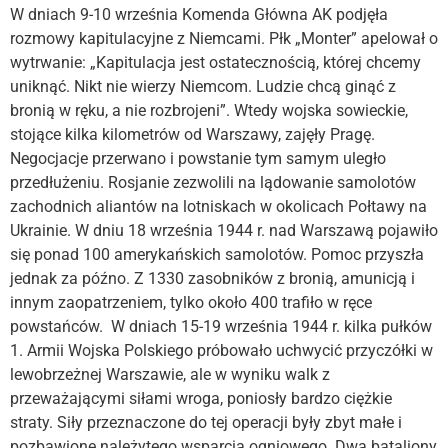
W dniach 9-10 września Komenda Główna AK podjęła
rozmowy kapitulacyjne z Niemcami. Płk „Monter” apelował o
wytrwanie: „Kapitulacja jest ostatecznością, której chcemy
uniknąć. Nikt nie wierzy Niemcom. Ludzie chcą ginąć z
bronią w ręku, a nie rozbrojeni”. Wtedy wojska sowieckie,
stojące kilka kilometrów od Warszawy, zajęły Pragę.
Negocjacje przerwano i powstanie tym samym uległo
przedłużeniu. Rosjanie zezwolili na lądowanie samolotów
zachodnich aliantów na lotniskach w okolicach Połtawy na
Ukrainie. W dniu 18 września 1944 r. nad Warszawą pojawiło
się ponad 100 amerykańskich samolotów. Pomoc przyszła
jednak za późno. Z 1330 zasobników z bronią, amunicją i
innym zaopatrzeniem, tylko około 400 trafiło w ręce
powstańców. W dniach 15-19 września 1944 r. kilka pułków
1. Armii Wojska Polskiego próbowało uchwycić przyczółki w
lewobrzeżnej Warszawie, ale w wyniku walk z
przeważającymi siłami wroga, poniosły bardzo ciężkie
straty. Siły przeznaczone do tej operacji były zbyt małe i
pozbawione należytego wsparcia ogniowego. Dwa bataliony