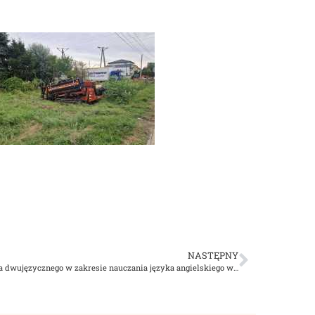
NASTĘPNY
Rekrutacja do projektu „Wprowadzenie nauczania dwujęzycznego w zakresie nauczania języka angielskiego w OWP w gminie Dąbrowa Tarnowska”