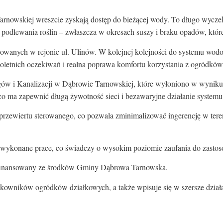
Tarnowskiej wreszcie zyskają dostęp do bieżącej wody. To długo wycz
 podlewania roślin – zwłaszcza w okresach suszy i braku opadów, które w
owanych w rejonie ul. Ulinów. W kolejnej kolejności do systemu wodo
oletnich oczekiwań i realna poprawa komfortu korzystania z ogródków
gów i Kanalizacji w Dąbrowie Tarnowskiej, które wyłoniono w wyniku
o ma zapewnić długą żywotność sieci i bezawaryjne działanie systemu
 przewiertu sterowanego, co pozwala zminimalizować ingerencję w te
wykonane prace, co świadczy o wysokim poziomie zaufania do zastos
i sfinansowany ze środków Gminy Dąbrowa Tarnowska.
ytkowników ogródków działkowych, a także wpisuje się w szersze dzia