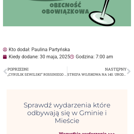
Kto dodał:
Paulina Partyńska
Kiedy dodane:
30 maja, 2025
Godzina:
7:00 am
POPRZEDNI
NASTĘPNY
„CYRULIK SEWILSKI” ROSSINIEGO – KLASYCZNE BEL CANTO NA KONIEC SEZONU MET W KINIE „SOKÓŁ”
STREFA WOJSKOWA NA 140. URODZINACH GENERAŁA MARIANA KUKIELA
Sprawdź wydarzenia które
odbywają się w Gminie i
Mieście