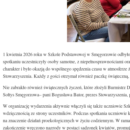
1 kwietnia 2026 roku w Szkole Podstawowej w Smęgorzowie odbyło
spotkaniu uczestniczyły osoby samotne, z niepełnosprawnościami ora
charakter i było okazją do wspólnego spędzenia czasu w atmosferze 
Stowarzyszenia. Każdy z gości otrzymał również paczkę świąteczną,
Nie zabrakło również świątecznych życzeń, które złożyli Burmistrz
Sołtys Smęgorzowa– pani Bogusława Bator, prezes Stowarzyszenia, 
W organizację wydarzenia aktywnie włączyli się także uczniowie Sz
wdzięcznością ze strony uczestników. Podczas spotkania uczniowie k
na znaczenie działań proekologicznych w życiu codziennym. W ramach
zakończenie wręczono nagrody w postaci sadzonek kwiatów, promuj