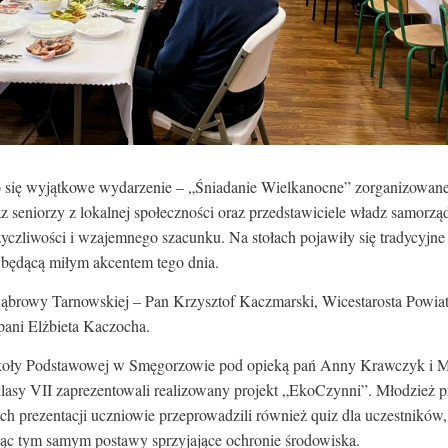
 się wyjątkowe wydarzenie – „Śniadanie Wielkanocne” zorganizowan
z seniorzy z lokalnej społeczności oraz przedstawiciele władz samor
życzliwości i wzajemnego szacunku. Na stołach pojawiły się tradycyjn
 będącą miłym akcentem tego dnia.
 Dąbrowy Tarnowskiej – Pan Krzysztof Kaczmarski, Wicestarosta Powi
pani Elżbieta Kaczocha.
koły Podstawowej w Smęgorzowie pod opieką pań Anny Krawczyk i Małg
lasy VII zaprezentowali realizowany projekt „EkoCzynni”. Młodzież pr
 prezentacji uczniowie przeprowadzili również quiz dla uczestników,
ąc tym samym postawy sprzyjające ochronie środowiska.