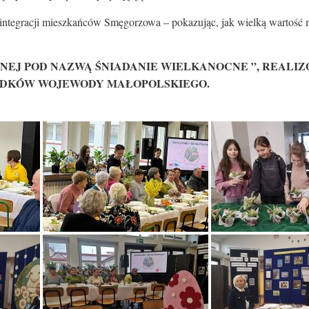
ntegracji mieszkańców Smęgorzowa – pokazując, jak wielką wartość maj
NEJ POD NAZWĄ ŚNIADANIE WIELKANOCNE ”, REALI
RODKÓW WOJEWODY MAŁOPOLSKIEGO.