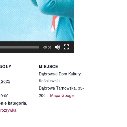
00:50
GÓŁY
MIEJSCE
Dąbrowski Dom Kultury
Kościuszki 11
, 2025
Dąbrowa Tarnowska
,
33-
200
+ Mapa Google
19:00
nie kategoria:
i rozrywka