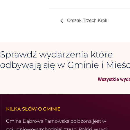
Orszak Trzech Króli
Sprawdź wydarzenia które
odbywają się w Gminie i Mieśc
Wszystkie wyda
KILKA SŁÓW O GMINIE
Gmina Dąbrowa Tarnowska położona jest w
południowo-wschod­niej części Polski, w woj.