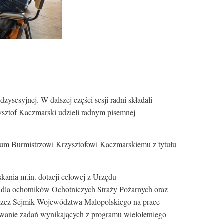
sesyjnej. W dalszej części sesji radni składali
ysztof Kaczmarski udzieli radnym pisemnej
ium Burmistrzowi Krzysztofowi Kaczmarskiemu z tytułu
nia m.in. dotacji celowej z Urzędu
 dla ochotników Ochotniczych Straży Pożarnych oraz
 przez Sejmik Województwa Małopolskiego na prace
sowanie zadań wynikających z programu wieloletniego