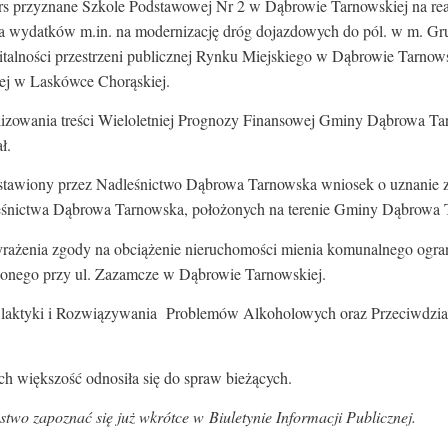
ars przyznane Szkole Podstawowej Nr 2 w Dąbrowie Tarnowskiej na rea
ia wydatków m.in. na modernizację dróg dojazdowych do pól. w m. Gr
talności przestrzeni publicznej Rynku Miejskiego w Dąbrowie Tarnow
ej w Laskówce Chorąskiej.
izowania treści Wieloletniej Prognozy Finansowej Gminy Dąbrowa Ta
ł.
dstawiony przez Nadleśnictwo Dąbrowa Tarnowska wniosek o uznanie z
leśnictwa Dąbrowa Tarnowska, położonych na terenie Gminy Dąbrowa 
yrażenia zgody na obciążenie nieruchomości mienia komunalnego og
łożonego przy ul. Zazamcze w Dąbrowie Tarnowskiej.
ofilaktyki i Rozwiązywania Problemów Alkoholowych oraz Przeciwdz
rych większość odnosiła się do spraw bieżących.
wo zapoznać się już wkrótce w Biuletynie Informacji Publicznej.