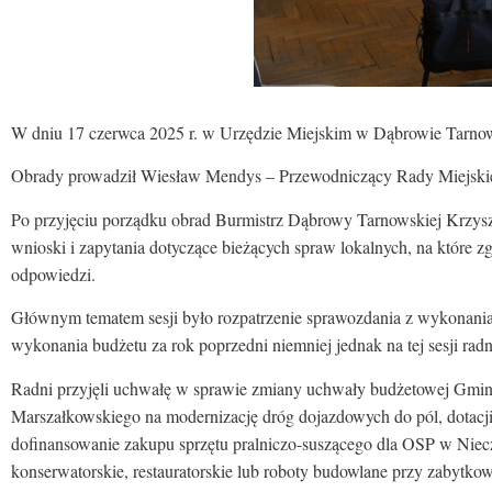
W dniu 17 czerwca 2025 r. w Urzędzie Miejskim w Dąbrowie Tarnows
Obrady prowadził Wiesław Mendys – Przewodniczący Rady Miejskie
Po przyjęciu porządku obrad Burmistrz Dąbrowy Tarnowskiej Krzyszto
wnioski i zapytania dotyczące bieżących spraw lokalnych, na które
odpowiedzi.
Głównym tematem sesji było rozpatrzenie sprawozdania z wykonania
wykonania budżetu za rok poprzedni niemniej jednak na tej sesji radn
Radni przyjęli uchwałę w sprawie zmiany uchwały budżetowej Gmin
Marszałkowskiego na modernizację dróg dojazdowych do pól, dotacj
dofinansowanie zakupu sprzętu pralniczo-suszącego dla OSP w Niecz
konserwatorskie, restauratorskie lub roboty budowlane przy zabytko