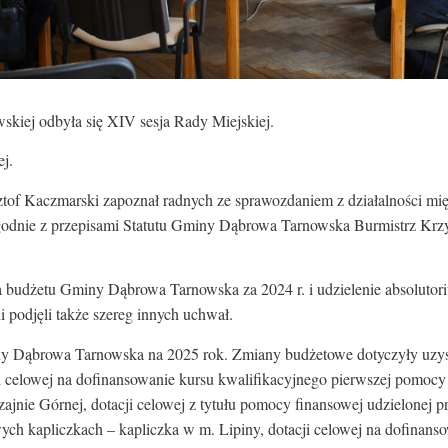
kiej odbyła się XIV sesja Rady Miejskiej.
j.
f Kaczmarski zapoznał radnych ze sprawozdaniem z działalności między
 zgodnie z przepisami Statutu Gminy Dąbrowa Tarnowska Burmistrz Krz
 budżetu Gminy Dąbrowa Tarnowska za 2024 r. i udzielenie absolutor
i podjęli także szereg innych uchwał.
y Dąbrowa Tarnowska na 2025 rok. Zmiany budżetowe dotyczyły uzyska
i celowej na dofinansowanie kursu kwalifikacyjnego pierwszej pomocy
ajnie Górnej, dotacji celowej z tytułu pomocy finansowej udzielonej
wych kapliczkach – kapliczka w m. Lipiny, dotacji celowej na dofinan