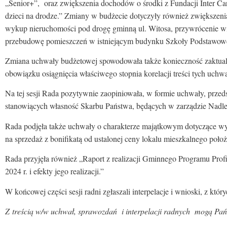
„Senior+”, oraz zwiększenia dochodów o środki z Fundacji Inter C
dzieci na drodze.” Zmiany w budżecie dotyczyły również zwiększen
wykup nieruchomości pod drogę gminną ul. Witosa, przywrócenie wi
przebudowę pomieszczeń w istniejącym budynku Szkoły Podstawow
Zmiana uchwały budżetowej spowodowała także konieczność zaktual
obowiązku osiągnięcia właściwego stopnia korelacji treści tych uchwa
Na tej sesji Rada pozytywnie zaopiniowała, w formie uchwały, prze
stanowiących własność Skarbu Państwa, będących w zarządzie Nad
Rada podjęła także uchwały o charakterze majątkowym dotyczące w
na sprzedaż z bonifikatą od ustalonej ceny lokalu mieszkalnego po
Rada przyjęła również „Raport z realizacji Gminnego Programu Pr
2024 r. i efekty jego realizacji.”
W końcowej części sesji radni zgłaszali interpelacje i wnioski, z któ
Z treścią w/w uchwał, sprawozdań i interpelacji radnych mogą Państ