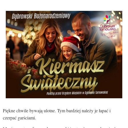
Piękne chwile bywają ulotne. Tym bardziej należy je łapać i
czerpać garściami.