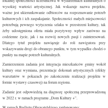
lokalnej społeczności uczestnictwa w wydarzeniach kulturalnych o
wysokiej wartości artystycznej. Jak wskazuje nazwa projektu,
ważne jest ukierunkowanie odbiorców na rozpoznawanie potrzeb
kulturowych i ich zaspakajanie. Społeczności małych miejscowości
potrzebują pewnego wytyczenia szlaku w przestrzeni kultury, tak
żeby udostępniona oferta miała pozytywny wpływ zarówno na
codzienne życie, jak i na rozwój nowych pasji i zainteresowań.
Dlatego tytuł projektu nawiązuje do roli nawigatora przy
wskazywaniu drogi do obranego punktu, w tym wypadku chodzi o
punkty na mapie potrzeb kulturalnych.
Zamierzeniem zadania jest integracja mieszkańców gminy wokół
kultury oraz wymiana, prezentacje dokonań artystycznych (efekty
warsztatów w pokazach po zakończeniu realizacji projektu w
formie wystawy czasowej) na forum regionu.
Zadanie jest odpowiedzią na diagnozę społeczną przeprowadzoną
w 2022 r. w ramach programu „Dom Kultury +”.
W ramach Budżetu Obywatelskiego zaplanowano: