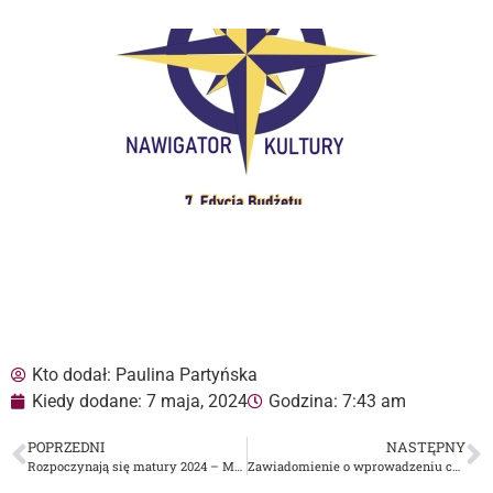
Kto dodał:
Paulina Partyńska
Kiedy dodane:
7 maja, 2024
Godzina:
7:43 am
POPRZEDNI
NASTĘPNY
Rozpoczynają się matury 2024 – Maturzystom życzymy “połamania piór”!
Zawiadomienie o wprowadzeniu czasowej zmiany organizacji ruchu na rondach obwodnicy Dąbrowy Tarnowskiej